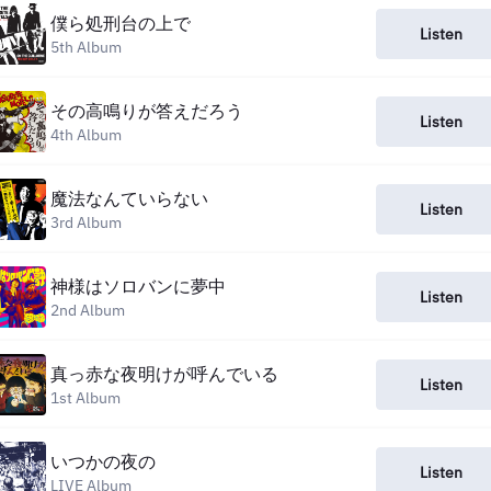
僕ら処刑台の上で
Listen
5th Album
その高鳴りが答えだろう
Listen
4th Album
魔法なんていらない
Listen
3rd Album
神様はソロバンに夢中
Listen
2nd Album
真っ赤な夜明けが呼んでいる
Listen
1st Album
いつかの夜の
Listen
LIVE Album