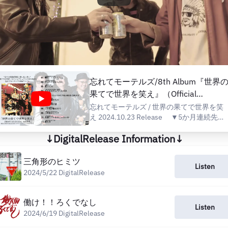
忘れてモーテルズ/8th Album『世界
果てで世界を笑え』（Official
Trailer）
忘れてモーテルズ / 世界の果てで世界を笑
え 2024.10.23 Release ▼5か月連続先行
配信実施中▼ 第1弾 2024/5/22配信「三角
↓DigitalRelease Information↓
形のヒミツ」
https://diskunion.lnk.to/SZDW3037 第2弾
2024/6/19配信「働け！！ろくでなし」
三角形のヒミツ
Listen
https://diskunion.lnk.to/SZDW3038 第3弾
2024/5/22 DigitalRelease
2024/7/17配信「暁、夜明け前」
https://diskunion.lnk.to/SZDW3039 第4弾
2024/8/21配信「DI...
働け！！ろくでなし
Listen
2024/6/19 DigitalRelease