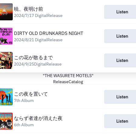
暁、夜明け前
Listen
2024/7/17 DigitalRelease
DIRTY OLD DRUNKARDS NIGHT
Listen
2024/8/21 DigitalRelease
この花が散るまで
Listen
2024/9/25DigitalRelease
"THE WASURETE MOTELS"
ReleaseCatalog
この夜を置いて
Listen
7th Album
ならず者達が消えた夜
Listen
6th Album