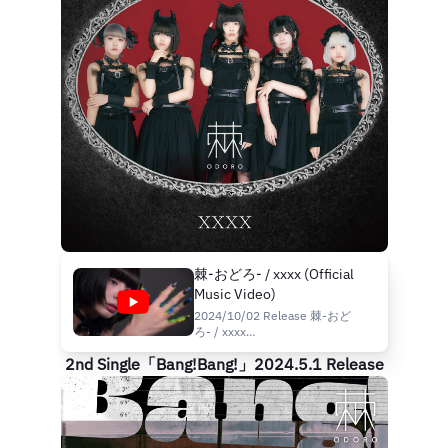
棘-おどろ- / xxxx (Official
Music Video)
2024/10/02 Release 棘-おど
ろ- / xxxx
https://diskunion.lnk.to/DOLU51
2nd Single「Bang!Bang!」2024.5.1 Release
■Music 棘-おどろ- Odoro 田
中しろめ / Shirome Tanaka 廻
環美 / Kan-my Meguri 月城ゆの
ん / Yunon Tukishiro 猫田れん /
Ren Nekota 木村おまる。 /
Omaru。Kimura Words and