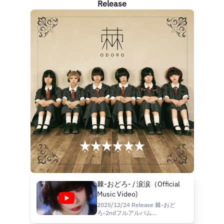
Release
棘-おどろ- / 涙涙（Official
Music Video)
2025/12/24 Release 棘-おど
ろ-2ndフルアルバム
「★★★★★★」(ｷﾙ!ｷﾙ!）より