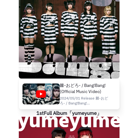
Music by hajimechika ■Staff
Director and phot...
棘-おどろ- / Bang!Bang!
(Official Music Video)
2024/05/01 Release 棘-おど
ろ- / Bang!Bang!
「Bang!Bang!」は各種配信・サ
1stFull Album「yumeyume」
ブスクリプションサービスで好
評先行配信中！
https://diskunion.lnk.to/DOLU2005
発売情報はコチラ
→https://diskunion.lnk.to/DOLU50
■Music 棘-おどろ- Odoro 田