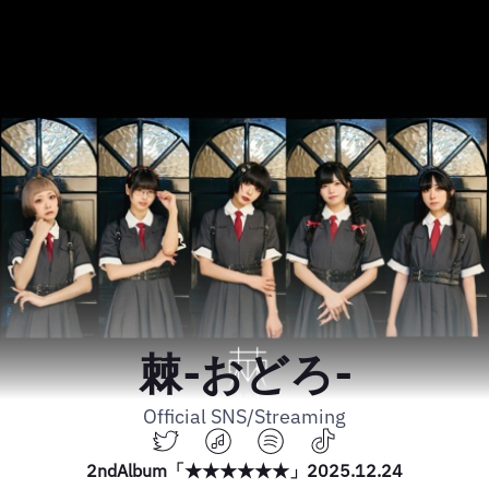
棘-おどろ-
Official SNS/Streaming
2ndAlbum「★★★★★★」2025.12.24