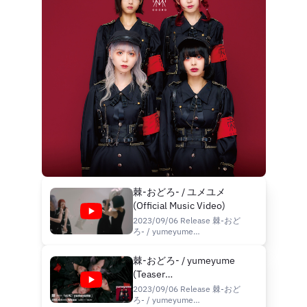
中しろめ / Shirome Tanaka 廻
環美 / Kan-my Meguri 月城ゆの
ん / Yunon Tukishiro 猫田れん
/...
棘-おどろ- / ユメユメ
(Official Music Video)
2023/09/06 Release 棘-おど
ろ- / yumeyume
https://diskunion.lnk.to/DOLU48
■Music 棘-おどろ- Odoro 田
棘‐おどろ- / yumeyume
中しろめ Shirome Tanaka 月
(Teaser
奏ミサ Misa Tsukikanade 廻
環美 Kan-my Meguri 白桜サ
Movie)≪2023/09/06
2023/09/06 Release 棘-おど
キ Saki Shirozakura Words
ろ- / yumeyume
Release!!≫