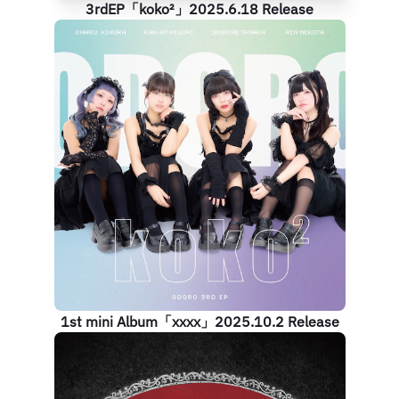
3rdEP「koko²」2025.6.18 Release
『涙涙』のMusicVideoが公
開！ 各種配信・サブスクリプ
ションサービスで配信中！
https://diskunion.lnk.to/DOLU53
■Music 棘-おどろ- Odoro 田
中しろめ / Shirome Tanaka 廻
環美 / Kan-my Meguri 猫田れん
/ Ren Nekota 木村おまる。 /
Omaru。Kimura 天才うゆサ
マ。 / Uyusama。Ten
1st mini Album「xxxx」2025.10.2 Release