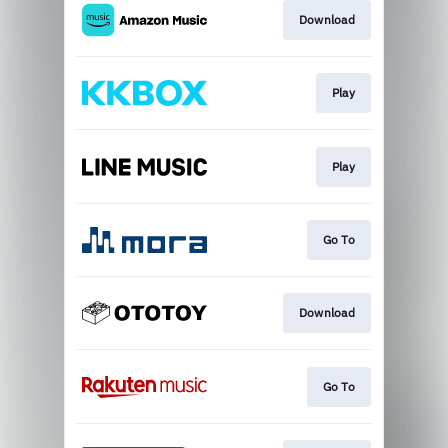
Download
Play
Play
Go To
Download
Go To