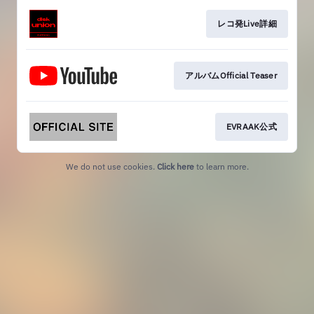
レコ発Live詳細
アルバムOfficial Teaser
EVRAAK公式
We do not use cookies.
Click here
to learn more.